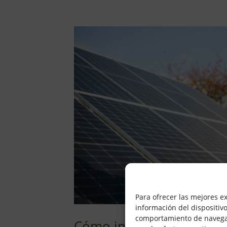
Para ofrecer las mejores e
información del dispositiv
comportamiento de navegació
Cómo instalar paneles sol