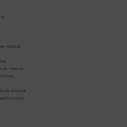
rio
as rústicas
ales
ncas rústicas
terrenos
incas rústicas
raestructuras