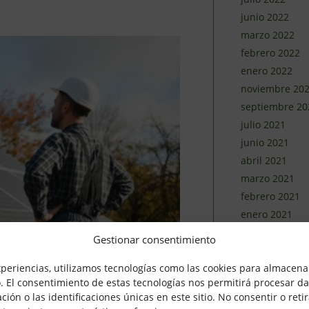
junio 2022
marzo 2022
febrero 2022
enero 2022
noviembre 20
septiembre 20
julio 2021
junio 2021
abril 2021
marzo 2021
febrero 2021
enero 2021
diciembre 202
Gestionar consentimiento
noviembre 20
xperiencias, utilizamos tecnologías como las cookies para almacenar
octubre 2020
o. El consentimiento de estas tecnologías nos permitirá procesar d
septiembre 20
n o las identificaciones únicas en este sitio. No consentir o retir
ares en tu finca.
agosto 2020