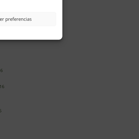
er preferencias
16
16
5