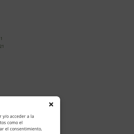
21
21
0
20
 y/o acceder a la
atos como el
20
ar el consentimiento,