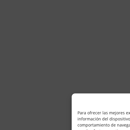
Para ofrecer las mejores e
información del dispositiv
comportamiento de navegació