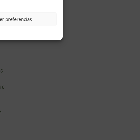
er preferencias
16
16
5