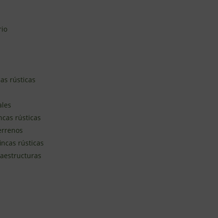
rio
as rústicas
ales
ncas rústicas
terrenos
incas rústicas
raestructuras