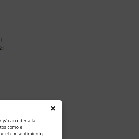
21
21
0
20
 y/o acceder a la
atos como el
20
ar el consentimiento,