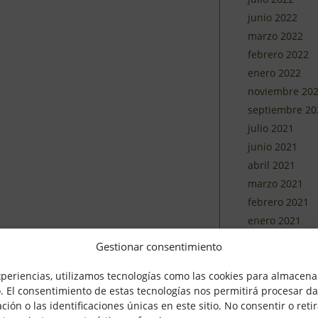
junio 2022
marzo 2022
febrero 2022
enero 2022
noviembre 20
septiembre 20
julio 2021
junio 2021
abril 2021
marzo 2021
febrero 2021
enero 2021
diciembre 202
Gestionar consentimiento
noviembre 20
xperiencias, utilizamos tecnologías como las cookies para almacenar
octubre 2020
o. El consentimiento de estas tecnologías nos permitirá procesar d
septiembre 20
n o las identificaciones únicas en este sitio. No consentir o retir
agosto 2020