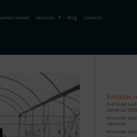
uiénes somos
Servicios
Blog
Contacto
Entradas r
Precio del suel
comarcas 202
Precio del sue
comarcas
Precio del sue