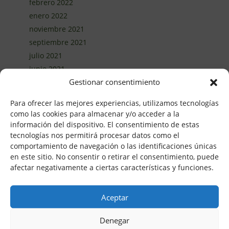
febrero 2022
enero 2022
noviembre 2021
septiembre 2021
julio 2021
junio 2021
Gestionar consentimiento
abril 2021
marzo 2021
Para ofrecer las mejores experiencias, utilizamos tecnologías
febrero 2021
como las cookies para almacenar y/o acceder a la
enero 2021
información del dispositivo. El consentimiento de estas
tecnologías nos permitirá procesar datos como el
diciembre 2020
comportamiento de navegación o las identificaciones únicas
noviembre 2020
en este sitio. No consentir o retirar el consentimiento, puede
octubre 2020
afectar negativamente a ciertas características y funciones.
septiembre 2020
agosto 2020
Aceptar
junio 2020
mayo 2020
Denegar
abril 2020