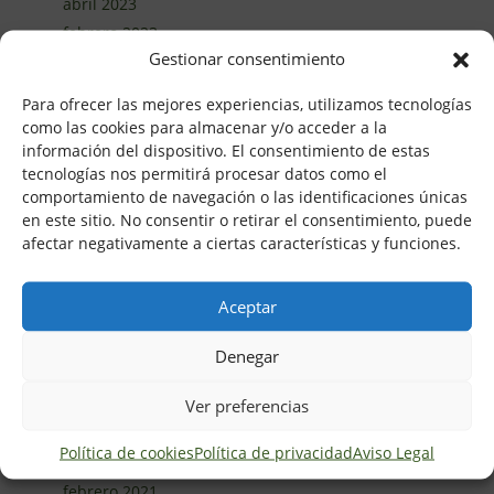
abril 2023
febrero 2023
Gestionar consentimiento
enero 2023
diciembre 2022
Para ofrecer las mejores experiencias, utilizamos tecnologías
noviembre 2022
como las cookies para almacenar y/o acceder a la
septiembre 2022
información del dispositivo. El consentimiento de estas
tecnologías nos permitirá procesar datos como el
julio 2022
comportamiento de navegación o las identificaciones únicas
junio 2022
en este sitio. No consentir o retirar el consentimiento, puede
marzo 2022
afectar negativamente a ciertas características y funciones.
febrero 2022
enero 2022
Aceptar
noviembre 2021
septiembre 2021
Denegar
julio 2021
Ver preferencias
junio 2021
abril 2021
Política de cookies
Política de privacidad
Aviso Legal
marzo 2021
febrero 2021