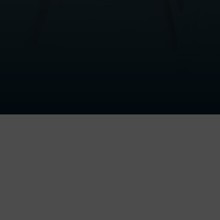
Obtenga su informe de forma inmediata.
Nota Simple Registral
Emitida por el Registro de la Propiedad
Empresas
Servicios más solicitados por empresas
Tasación Oficial
Para solicitar crédito hipotecario sobre un