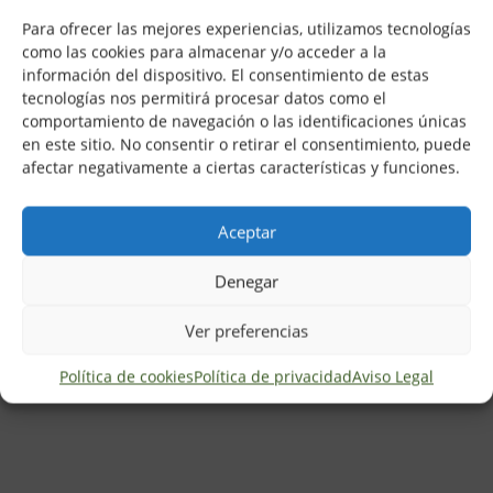
Para ofrecer las mejores experiencias, utilizamos tecnologías
Análisis de Valores Catastrales
como las cookies para almacenar y/o acceder a la
Conozca el valor de un inmueble a efectos
información del dispositivo. El consentimiento de estas
impositivos.
tecnologías nos permitirá procesar datos como el
comportamiento de navegación o las identificaciones únicas
en este sitio. No consentir o retirar el consentimiento, puede
afectar negativamente a ciertas características y funciones.
¿Tienes dudas?
Aceptar
N
Denegar
o
m
Ver preferencias
b
C
r
o
Política de cookies
Política de privacidad
Aviso Legal
e
r
r
C
e
o
o
m
e