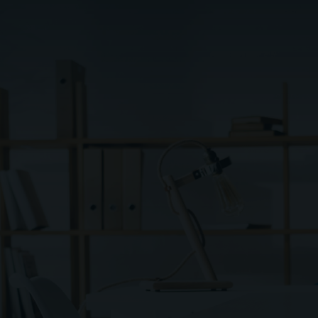
Tasación Oficial
Para solicitar hipoteca de cualquier tipo de
inmueble.
Tasación Herencias
Para su correcta gestión y distribución.
Separación de Bienes
Valoración para la división de patrimonio.
Certificaciones Energéticas