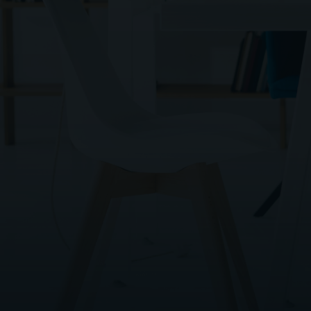
Con las características energéticas del
inmueble.
Peritación Arte y Joyas
Ofrecemos una valoración y análisis detallado.
Valoración para Plusvalía
Válido para reclamaciones ante la
Administración.
Valoración para Asesoramiento