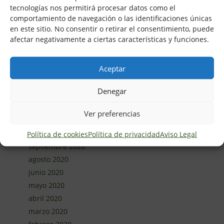
noviembre 2021
tecnologías nos permitirá procesar datos como el
septiembre 2021
comportamiento de navegación o las identificaciones únicas
en este sitio. No consentir o retirar el consentimiento, puede
julio 2021
afectar negativamente a ciertas características y funciones.
junio 2021
abril 2021
Aceptar
marzo 2021
febrero 2021
Denegar
enero 2021
diciembre 2020
Ver preferencias
noviembre 2020
octubre 2020
Política de cookies
Política de privacidad
Aviso Legal
septiembre 2020
agosto 2020
junio 2020
mayo 2020
abril 2020
marzo 2020