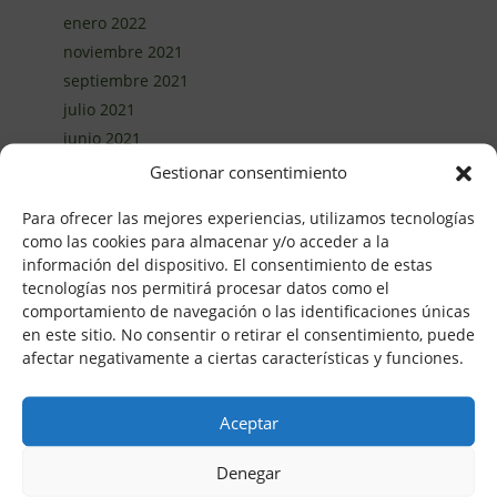
enero 2022
noviembre 2021
septiembre 2021
julio 2021
junio 2021
abril 2021
Gestionar consentimiento
marzo 2021
Para ofrecer las mejores experiencias, utilizamos tecnologías
febrero 2021
como las cookies para almacenar y/o acceder a la
enero 2021
información del dispositivo. El consentimiento de estas
diciembre 2020
tecnologías nos permitirá procesar datos como el
comportamiento de navegación o las identificaciones únicas
noviembre 2020
en este sitio. No consentir o retirar el consentimiento, puede
octubre 2020
afectar negativamente a ciertas características y funciones.
septiembre 2020
agosto 2020
Aceptar
junio 2020
mayo 2020
Denegar
abril 2020