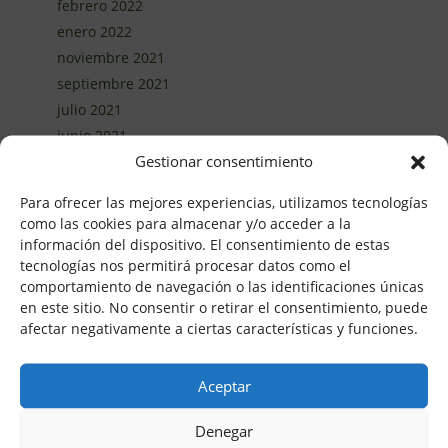
febrero 2022
enero 2022
noviembre 2021
septiembre 2021
julio 2021
junio 2021
Gestionar consentimiento
abril 2021
marzo 2021
Para ofrecer las mejores experiencias, utilizamos tecnologías
febrero 2021
como las cookies para almacenar y/o acceder a la
enero 2021
información del dispositivo. El consentimiento de estas
tecnologías nos permitirá procesar datos como el
diciembre 2020
comportamiento de navegación o las identificaciones únicas
noviembre 2020
en este sitio. No consentir o retirar el consentimiento, puede
octubre 2020
afectar negativamente a ciertas características y funciones.
septiembre 2020
agosto 2020
Aceptar
junio 2020
mayo 2020
Denegar
abril 2020