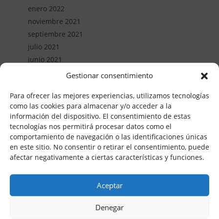
enero 2022
noviembre 2021
septiembre 2021
julio 2021
junio 2021
abril 2021
Gestionar consentimiento
marzo 2021
Para ofrecer las mejores experiencias, utilizamos tecnologías
febrero 2021
como las cookies para almacenar y/o acceder a la
enero 2021
información del dispositivo. El consentimiento de estas
diciembre 2020
tecnologías nos permitirá procesar datos como el
noviembre 2020
comportamiento de navegación o las identificaciones únicas
en este sitio. No consentir o retirar el consentimiento, puede
octubre 2020
afectar negativamente a ciertas características y funciones.
septiembre 2020
agosto 2020
Aceptar
junio 2020
mayo 2020
Denegar
abril 2020