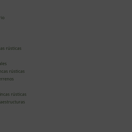
rio
as rústicas
ales
ncas rústicas
terrenos
incas rústicas
raestructuras