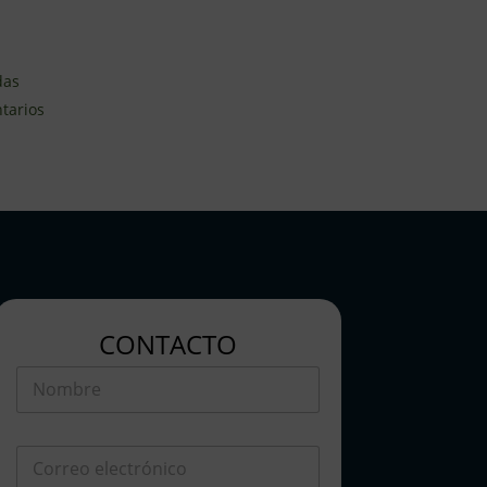
das
tarios
CONTACTO
N
o
m
b
C
r
o
e