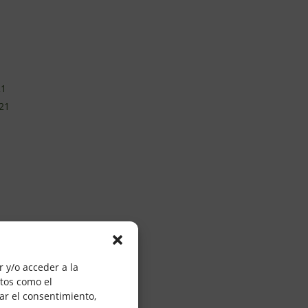
21
21
0
20
 y/o acceder a la
atos como el
20
ar el consentimiento,