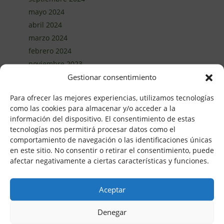
mayo 2024
abril 2024
marzo 2024
febrero 2024
noviembre 2023
Gestionar consentimiento
octubre 2023
septiembre 2023
Para ofrecer las mejores experiencias, utilizamos tecnologías
abril 2023
como las cookies para almacenar y/o acceder a la
febrero 2023
información del dispositivo. El consentimiento de estas
enero 2023
tecnologías nos permitirá procesar datos como el
comportamiento de navegación o las identificaciones únicas
diciembre 2022
en este sitio. No consentir o retirar el consentimiento, puede
noviembre 2022
afectar negativamente a ciertas características y funciones.
septiembre 2022
julio 2022
Aceptar
junio 2022
marzo 2022
Denegar
febrero 2022