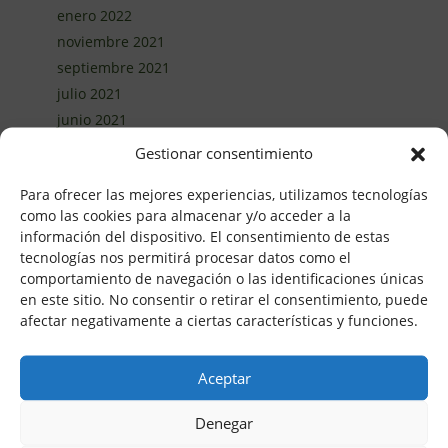
enero 2022
noviembre 2021
septiembre 2021
julio 2021
junio 2021
abril 2021
Gestionar consentimiento
marzo 2021
Para ofrecer las mejores experiencias, utilizamos tecnologías
febrero 2021
como las cookies para almacenar y/o acceder a la
enero 2021
información del dispositivo. El consentimiento de estas
diciembre 2020
tecnologías nos permitirá procesar datos como el
noviembre 2020
comportamiento de navegación o las identificaciones únicas
en este sitio. No consentir o retirar el consentimiento, puede
octubre 2020
afectar negativamente a ciertas características y funciones.
septiembre 2020
agosto 2020
Aceptar
junio 2020
mayo 2020
Denegar
abril 2020