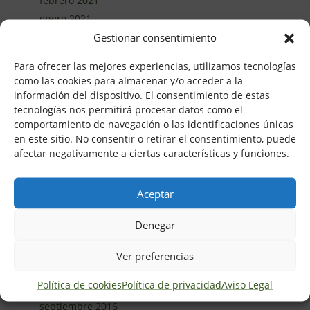
febrero 2021
enero 2021
diciembre 2020
Gestionar consentimiento
noviembre 2020
Para ofrecer las mejores experiencias, utilizamos tecnologías
octubre 2020
como las cookies para almacenar y/o acceder a la
septiembre 2020
información del dispositivo. El consentimiento de estas
agosto 2020
tecnologías nos permitirá procesar datos como el
comportamiento de navegación o las identificaciones únicas
junio 2020
en este sitio. No consentir o retirar el consentimiento, puede
mayo 2020
afectar negativamente a ciertas características y funciones.
abril 2020
marzo 2020
Aceptar
febrero 2020
enero 2020
Denegar
marzo 2017
febrero 2017
Ver preferencias
noviembre 2016
Política de cookies
Política de privacidad
Aviso Legal
octubre 2016
septiembre 2016