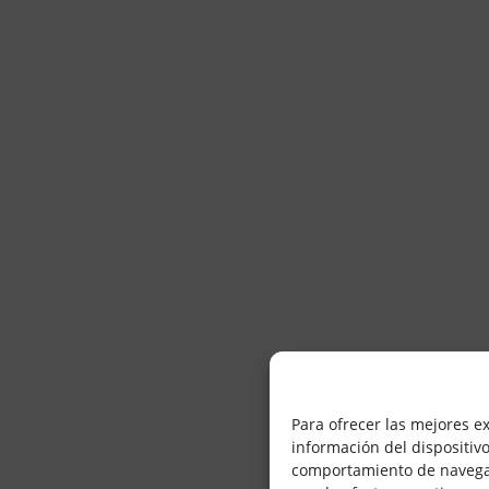
Para ofrecer las mejores e
información del dispositiv
comportamiento de navegació