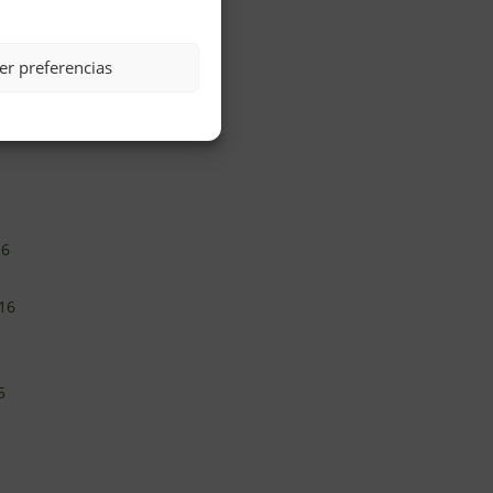
er preferencias
16
16
5