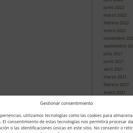
junio 2022
marzo 2022
febrero 2022
enero 2022
noviembre 20
septiembre 20
julio 2021
junio 2021
abril 2021
marzo 2021
febrero 2021
enero 2021
diciembre 202
Gestionar consentimiento
noviembre 20
xperiencias, utilizamos tecnologías como las cookies para almacenar
octubre 2020
o. El consentimiento de estas tecnologías nos permitirá procesar d
septiembre 20
n o las identificaciones únicas en este sitio. No consentir o retir
agosto 2020