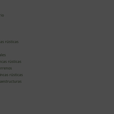
rio
as rústicas
ales
ncas rústicas
terrenos
incas rústicas
raestructuras