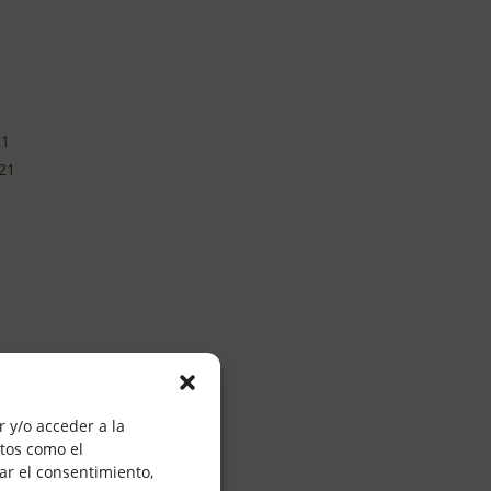
21
21
0
20
 y/o acceder a la
atos como el
20
ar el consentimiento,