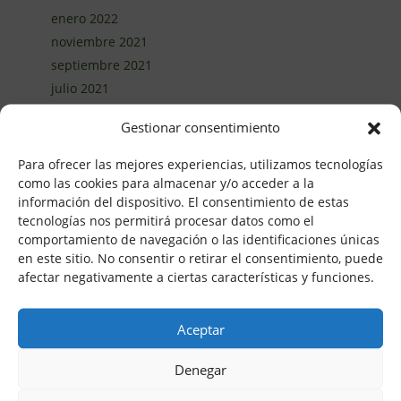
enero 2022
noviembre 2021
septiembre 2021
julio 2021
junio 2021
Gestionar consentimiento
abril 2021
marzo 2021
Para ofrecer las mejores experiencias, utilizamos tecnologías
febrero 2021
como las cookies para almacenar y/o acceder a la
información del dispositivo. El consentimiento de estas
enero 2021
tecnologías nos permitirá procesar datos como el
diciembre 2020
comportamiento de navegación o las identificaciones únicas
noviembre 2020
en este sitio. No consentir o retirar el consentimiento, puede
octubre 2020
afectar negativamente a ciertas características y funciones.
septiembre 2020
agosto 2020
Aceptar
junio 2020
mayo 2020
Denegar
abril 2020