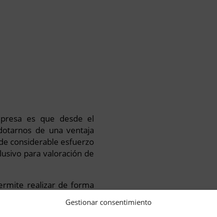
mpresa es que desde el
dotarnos de una ventaja
 de considerable esfuerzo
lusivo para valoración de
permite realizar de forma
s a nivel absolutamente
Gestionar consentimiento
 disposición de todos los