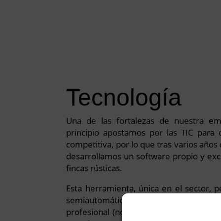
Tecnología
Una de las fortalezas de nuestra e
principio apostamos por las TIC para 
competitiva, por lo que tras varios años
desarrollamos un software propio y exc
fincas rústicas.
Esta herramienta, única en el sector, 
semiautomática complejas valoracione
profesional (normativa ECO/805) está a