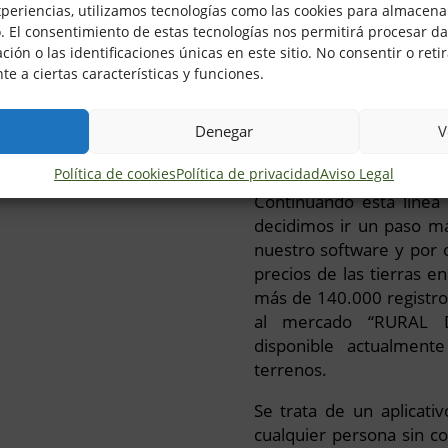
binetes de tasación,
xperiencias, utilizamos tecnologías como las cookies para almacenar
s autónomos que quieran
o. El consentimiento de estas tecnologías nos permitirá procesar d
d profesional.
n o las identificaciones únicas en este sitio. No consentir o retir
e a ciertas características y funciones.
Denegar
V
Nuevos 
Política de cookies
Política de privacidad
Aviso Legal
Continuando esta línea 
decidimos ir un paso má
nuestro software y por 
precios de las tierras 
más de 140.000 registros
al mercado “RURAL D
disponible actualment
terrenos.
Se trata de un aplicativ
cualquier persona sin co