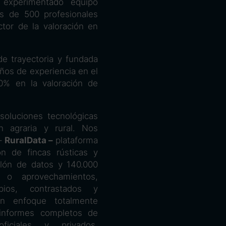
n experimentado equipo
s de 500 profesionales
ctor de la valoración en
e trayectoria y fundada
ños de experiencia en el
00% en la valoración de
soluciones tecnológicas
n agraria y rural. Nos
 –
RuralData –
plataforma
ón de fincas rústicas y
llón de datos y 140.000
 o aprovechamientos,
pios, contrastados y
un enfoque totalmente
 informes completos de
iciales y privados,