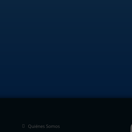
GRUPO EU
Descubre aquí nuestr
DESCARGAR 
DESCARGAR 
Quiénes Somos