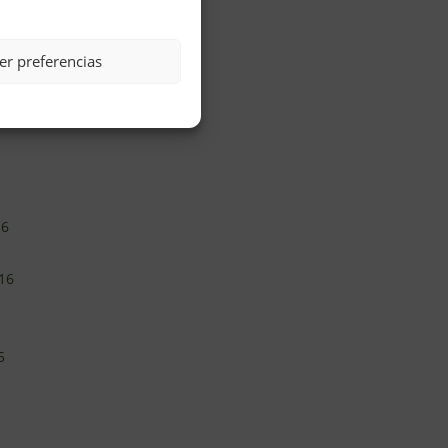
er preferencias
16
16
5