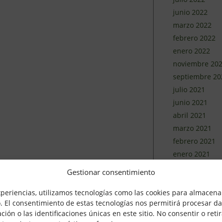
junio 2022
marzo 2022
febrero 2022
enero 2022
noviembre 20
septiembre 20
julio 2021
junio 2021
abril 2021
marzo 2021
febrero 2021
enero 2021
diciembre 202
Gestionar consentimiento
noviembre 20
xperiencias, utilizamos tecnologías como las cookies para almacenar
octubre 2020
o. El consentimiento de estas tecnologías nos permitirá procesar d
septiembre 20
n o las identificaciones únicas en este sitio. No consentir o retir
agosto 2020