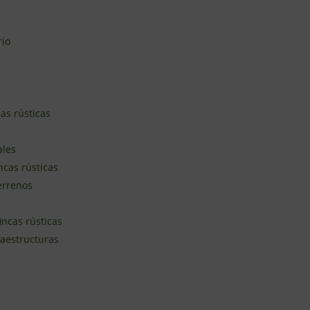
rio
as rústicas
ales
ncas rústicas
terrenos
incas rústicas
raestructuras