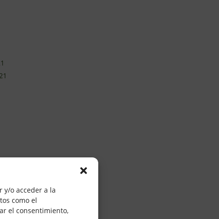
21
21
0
20
 y/o acceder a la
atos como el
20
ar el consentimiento,