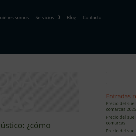
uiénes somos
Servicios
Blog
Contacto
Entradas r
Precio del suel
comarcas 202
Precio del sue
rústico: ¿cómo
comarcas
Precio del sue