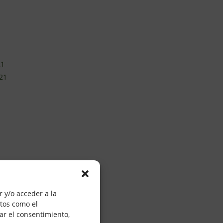
21
21
0
20
 y/o acceder a la
atos como el
20
ar el consentimiento,