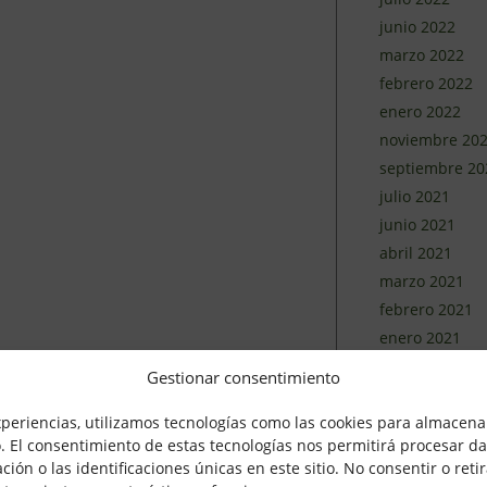
junio 2022
marzo 2022
febrero 2022
enero 2022
noviembre 20
septiembre 20
julio 2021
junio 2021
abril 2021
marzo 2021
febrero 2021
enero 2021
diciembre 202
Gestionar consentimiento
noviembre 20
xperiencias, utilizamos tecnologías como las cookies para almacenar
octubre 2020
o. El consentimiento de estas tecnologías nos permitirá procesar d
septiembre 20
n o las identificaciones únicas en este sitio. No consentir o retir
agosto 2020