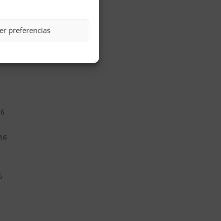
er preferencias
16
16
5