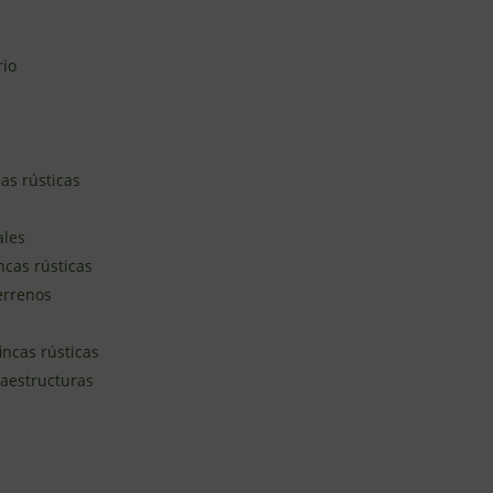
rio
as rústicas
ales
ncas rústicas
terrenos
incas rústicas
raestructuras