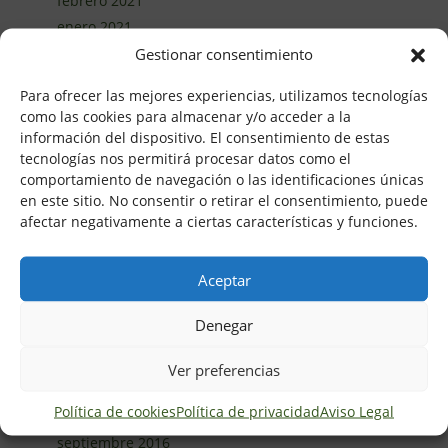
febrero 2021
enero 2021
diciembre 2020
Gestionar consentimiento
noviembre 2020
Para ofrecer las mejores experiencias, utilizamos tecnologías
octubre 2020
como las cookies para almacenar y/o acceder a la
septiembre 2020
información del dispositivo. El consentimiento de estas
agosto 2020
tecnologías nos permitirá procesar datos como el
comportamiento de navegación o las identificaciones únicas
junio 2020
en este sitio. No consentir o retirar el consentimiento, puede
mayo 2020
afectar negativamente a ciertas características y funciones.
abril 2020
marzo 2020
Aceptar
febrero 2020
enero 2020
Denegar
marzo 2017
febrero 2017
Ver preferencias
noviembre 2016
Política de cookies
Política de privacidad
Aviso Legal
octubre 2016
septiembre 2016