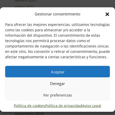
febrero 2021
enero 2021
diciembre 2020
Gestionar consentimiento
noviembre 2020
Para ofrecer las mejores experiencias, utilizamos tecnologías
octubre 2020
como las cookies para almacenar y/o acceder a la
septiembre 2020
información del dispositivo. El consentimiento de estas
agosto 2020
tecnologías nos permitirá procesar datos como el
comportamiento de navegación o las identificaciones únicas
junio 2020
en este sitio. No consentir o retirar el consentimiento, puede
mayo 2020
afectar negativamente a ciertas características y funciones.
abril 2020
marzo 2020
Aceptar
febrero 2020
enero 2020
Denegar
marzo 2017
febrero 2017
Ver preferencias
noviembre 2016
Política de cookies
Política de privacidad
Aviso Legal
octubre 2016
septiembre 2016