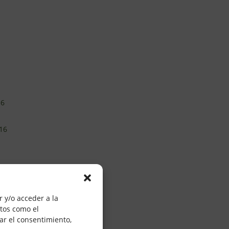
16
16
5
 y/o acceder a la
atos como el
ar el consentimiento,