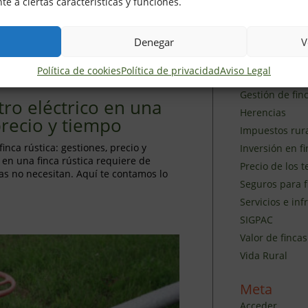
e a ciertas características y funciones.
Agricultura
Blog Inmobilia
Catastro
Denegar
V
Caza
Política de cookies
Política de privacidad
Aviso Legal
Ganaderia
Gestión de finc
tro eléctrico en una
Herencias
 precio y tiempo
Impuestos rur
inca rústica: gestiones, precio y
Inversión en fi
 en una finca rústica requiere de
Precio de los 
as no necesitan. Aquí te contamos lo
Seguros para f
Servicios e inf
SIGPAC
Valor de fincas
Vida Rural
Meta
Acceder