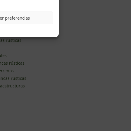
rio
er preferencias
as rústicas
ales
ncas rústicas
terrenos
incas rústicas
raestructuras