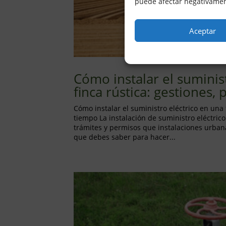
puede afectar negativament
Aceptar
Cómo instalar el suminis
finca rústica: gestiones,
Cómo instalar el suministro eléctrico en una f
tiempo La instalación de suministro eléctrico
trámites y permisos que instalaciones urban
que debes saber para hacer...